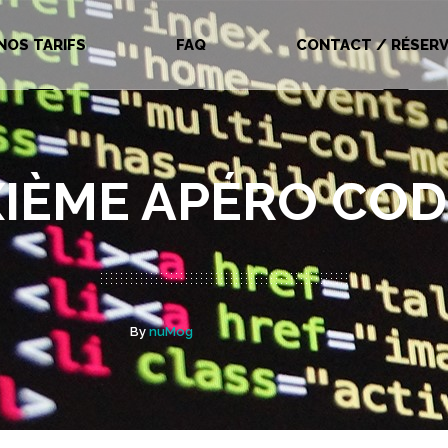
NOS TARIFS
FAQ
CONTACT / RÉSERV
IÈME APÉRO CO
By
nuMog