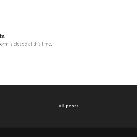
ts
rm is closed at this time.
All posts